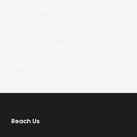
Russian Women Dating
sex chat sites
Single Ukraine Women
Stop Russism
Ukraine Dating Websites
Uncategorized
women
women dating
Reach Us