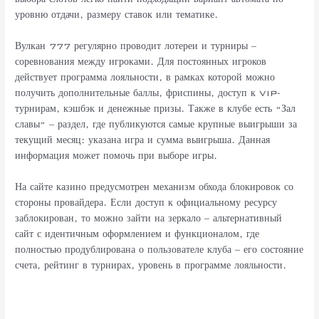
уровню отдачи, размеру ставок или тематике.
Вулкан 777 регулярно проводит лотереи и турниры –
соревнования между игроками. Для постоянных игроков
действует программа лояльности, в рамках которой можно
получить дополнительные баллы, фриспины, доступ к VIP-
турнирам, кэшбэк и денежные призы. Также в клубе есть “Зал
славы” – раздел, где публикуются самые крупные выигрыши за
текущий месяц: указана игра и сумма выигрыша. Данная
информация может помочь при выборе игры.
На сайте казино предусмотрен механизм обхода блокировок со
стороны провайдера. Если доступ к официальному ресурсу
заблокирован, то можно зайти на зеркало – альтернативный
сайт с идентичным оформлением и функционалом, где
полностью продублирована о пользователе клуба – его состояние
счета, рейтинг в турнирах, уровень в программе лояльности.
казино vulkan 777 зеркало играть на деньги