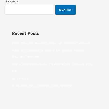
Search
Search
Recent Posts
Free Online Casino with no deposit bonus
How to Choose a Write My Essay Paper
Online Service
Pay a Professional to Write My Essays For
Me
(no title)
A Review of a Digital Data Space