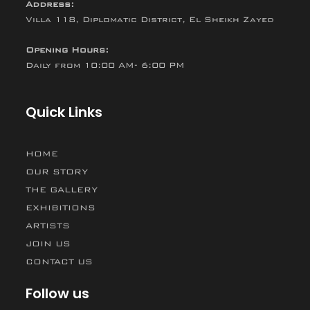
Address:
Villa 118, Diplomatic District, El Sheikh Zayed
Opening Hours:
Daily from 10:00 AM- 6:00 PM
Quick Links
HOME
OUR STORY
THE GALLERY
EXHIBITIONS
ARTISTS
JOIN US
CONTACT US
Follow us