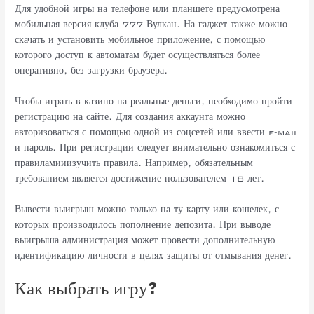
Для удобной игры на телефоне или планшете предусмотрена
мобильная версия клуба 777 Вулкан. На гаджет также можно
скачать и установить мобильное приложение, с помощью
которого доступ к автоматам будет осуществляться более
оперативно, без загрузки браузера.
Чтобы играть в казино на реальные деньги, необходимо пройти
регистрацию на сайте. Для создания аккаунта можно
авторизоваться с помощью одной из соцсетей или ввести e-mail
и пароль. При регистрации следует внимательно ознакомиться с
правиламииизучить правила. Например, обязательным
требованием является достижение пользователем 18 лет.
Вывести выигрыш можно только на ту карту или кошелек, с
которых производилось пополнение депозита. При выводе
выигрыша администрация может провести дополнительную
идентификацию личности в целях защиты от отмывания денег.
Как выбрать игру?