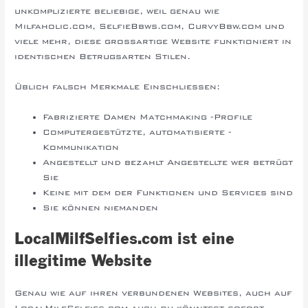
unkomplizierte beliebige, weil genau wie
Milfaholic.com, SelfieBbws.com, CurvyBbw.com und
viele mehr, diese großartige Website funktioniert in
identischen Betrugsarten Stilen.
Üblich falsch Merkmale Einschließen:
Fabrizierte Damen Matchmaking -Profile
Computergestützte, automatisierte -
Kommunikation
Angestellt und bezahlt Angestellte wer betrügt
Sie
Keine mit dem der Funktionen und Services sind
Sie können niemanden
schwul treffen Kiel
LocalMilfSelfies.com ist eine
illegitime Website
Genau wie auf ihren verbundenen Websites, auch auf
LocalMilfSelfies.com auch du könntest sofort