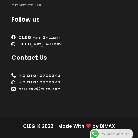
CONTACT US
Follow us
CLEG Art Gallery
CLEG_Art_Gallery
Contact Us
+2 01012705242
+2 01012705242
gallery@cleg.art
CLEG © 2022 - Made With
by
DIMAX
WhatsApp us