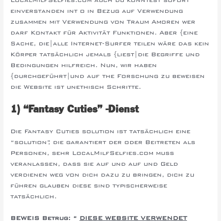
einverstanden int o in Bezug auf Verwendung
zusammen mit Verwendung von Traum Amoren wer
darf Kontakt für Aktivität Funktionen. Aber {eine
Sache, die|alle Internet-Surfer teilen wäre das kein
Körper tatsächlich jemals {liest|die Begriffe und
Bedingungen hilfreich. Nun, wir haben
{durchgeführt|und auf the Forschung zu beweisen
die Website ist unethisch Schritte.
1) “Fantasy Cuties” -Dienst
Die Fantasy Cuties solution ist tatsächlich eine
“solution”, die garantiert der oder Beitreten als
Personen, sehr LocalMilfSelfies.com muss
veranlassen, dass sie auf und auf und Geld
verdienen weg von dich dazu zu bringen, dich zu
führen glauben diese sind typischerweise
tatsächlich.
BEWEIS Betrug:
“
DIESE WEBSITE VERWENDET