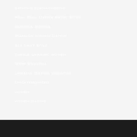
ranking bukmacherow
Real Mail Order Bride Sites
Russian Brides
Russian Women Dating
sex chat sites
Single Ukraine Women
Stop Russism
Ukraine Dating Websites
Uncategorized
women
women dating