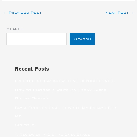
←
Previous Post
Next Post
→
Search
Search
Recent Posts
Free Online Casino with no deposit bonus
How to Choose a Write My Essay Paper
Online Service
Pay a Professional to Write My Essays For
Me
(no title)
A Review of a Digital Data Space