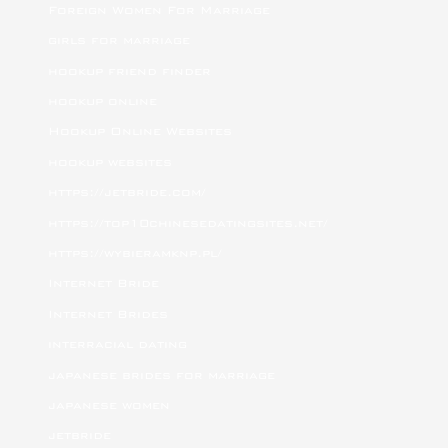
Foreign Women For Marriage
girls for marriage
hookup friend finder
hookup online
Hookup Online Websites
hookup websites
https://jetbride.com/
https://top10chinesedatingsites.net/
https://wybieramknp.pl/
Internet Bride
Internet Brides
interracial dating
japanese brides for marriage
japanese women
jetbride