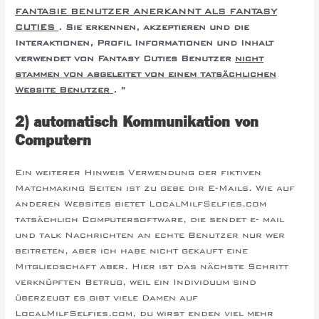
FANTASIE BENUTZER ANERKANNT ALS FANTASY
CUTIES
. Sie erkennen, akzeptieren und die
Interaktionen, Profil Informationen und Inhalt
verwendet von Fantasy Cuties Benutzer
nicht
stammen von abgeleitet von einem tatsächlichen
Website Benutzer
. ”
2) automatisch Kommunikation von
Computern
Ein weiterer Hinweis Verwendung der fiktiven
Matchmaking Seiten ist zu gebe dir E-Mails. Wie auf
anderen Websites bietet LocalMilfSelfies.com
tatsächlich Computersoftware, die sendet e- mail
und talk Nachrichten an echte Benutzer nur wer
beitreten, aber ich habe nicht gekauft eine
Mitgliedschaft aber. Hier ist das nächste Schritt
verknüpften Betrug, weil ein Individuum sind
überzeugt es gibt viele Damen auf
LocalMilfSelfies.com, du wirst enden viel mehr