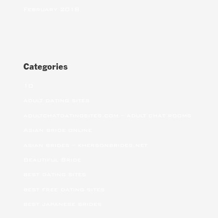
February 2018
Categories
10
adult dating sites
adultchatdatingsites.com – adult chat rooms
Asian bride online
asian brides – khersonbrides.net
Beautiful Bride
best dating sites
best free dating sites
best japanese brides