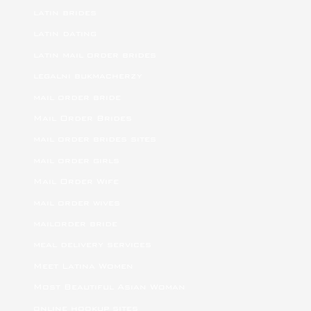
latin brides
latin dating
latin mail order brides
legalni bukmacherzy
mail order bride
Mail Order Brides
mail order brides sites
mail order girls
Mail Order Wife
mail order wives
mailorder bride
meal delivery services
Meet Latina Women
Most Beautiful Asian Woman
online hookup sites