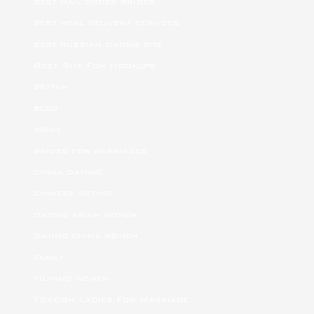
best mail order brides
best meal delivery services
best russian dating site
Best Site For Hookups
betfan
blog
bride
brides for marriages
china dating
chinese dating
dating asian women
dating china women
Family
filipino women
Foreign Ladies For Marriage