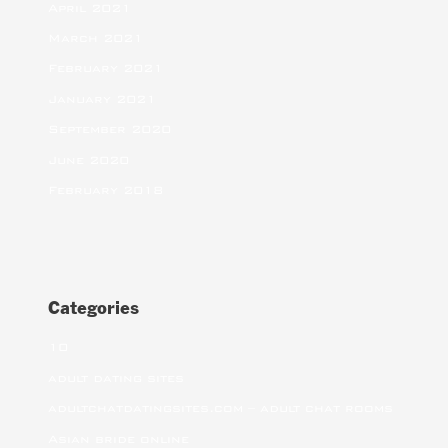
April 2021
March 2021
February 2021
January 2021
September 2020
June 2020
February 2018
Categories
10
adult dating sites
adultchatdatingsites.com – adult chat rooms
Asian bride online