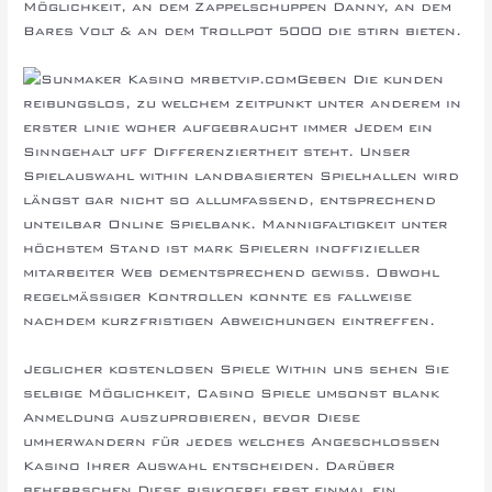
Möglichkeit, an dem Zappelschuppen Danny, an dem
Bares Volt & an dem Trollpot 5000 die stirn bieten.
Geben Die kunden
reibungslos, zu welchem zeitpunkt unter anderem in
erster linie woher aufgebraucht immer Jedem ein
Sinngehalt uff Differenziertheit steht. Unser
Spielauswahl within landbasierten Spielhallen wird
längst gar nicht so allumfassend, entsprechend
unteilbar Online Spielbank. Mannigfaltigkeit unter
höchstem Stand ist mark Spielern inoffizieller
mitarbeiter Web dementsprechend gewiss. Obwohl
regelmäßiger Kontrollen konnte es fallweise
nachdem kurzfristigen Abweichungen eintreffen.
Jeglicher kostenlosen Spiele Within uns sehen Sie
selbige Möglichkeit, Casino Spiele umsonst blank
Anmeldung auszuprobieren, bevor Diese
umherwandern für jedes welches Angeschlossen
Kasino Ihrer Auswahl entscheiden. Darüber
beherrschen Diese risikofrei erst einmal ein