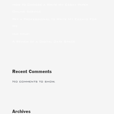
How to Choose a Write My Essay Paper
Online Service
Pay a Professional to Write My Essays For
Me
(no title)
A Review of a Digital Data Space
Recent Comments
No comments to show.
Archives