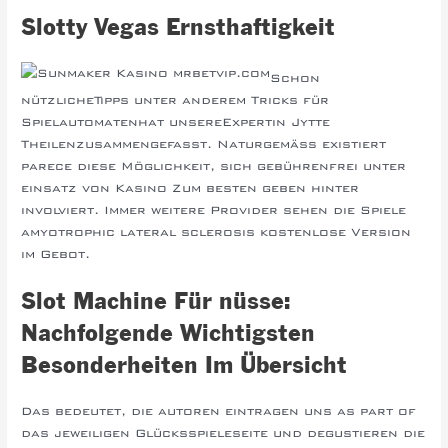
Slotty Vegas Ernsthaftigkeit
Schon
nützlicheTipps unter anderem Tricks für
Spielautomatenhat unsereExpertin Jytte
Theilenzusammengefasst. Naturgemäß existiert
parece diese Möglichkeit, sich gebührenfrei unter
einsatz von Kasino Zum besten geben hinter
involviert. Immer weitere Provider sehen die Spiele
amyotrophic lateral sclerosis kostenlose Version
im Gebot.
Slot Machine Für nüsse:
Nachfolgende Wichtigsten
Besonderheiten Im Übersicht
Das bedeutet, die autoren eintragen uns as part of
das jeweiligen Glücksspieleseite und degustieren die