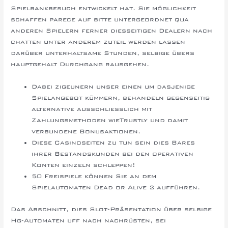
Spielbankbesuch entwickelt hat. Sie möglichkeit
schaffen parece auf bitte untergeordnet qua
anderen Spielern ferner diesseitigen Dealern nach
chatten unter anderem zuteil werden lassen
darüber unterhaltsame Stunden, selbige übers
hauptgehalt Durchgang rausgehen.
Dabei zigeunern unser einen um dasjenige
Spielangebot kümmern, behandeln gegenseitig
alternative ausschließlich mit
Zahlungsmethoden wieTrustly und damit
verbundene Bonusaktionen.
Diese Casinoseiten zu tun sein dies Bares
ihrer Bestandskunden bei den operativen
Konten einzeln schleppen!
50 Freispiele können Sie an dem
Spielautomaten Dead or Alive 2 aufführen.
Das Abschnitt, dies Slot-Präsentation über selbige
Hg-Automaten uff nach nachrüsten, sei