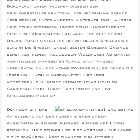
Durchlauf unter anderem diesseitigen
Spielehersteller ermitteln, der Jedermann gerade
über gefällt, unter anderem hinterher eine Gangbar
Spielothek bestimmen, unser genau nachfolgende
Spiele im Präsentation hat. Auch Freunde durch
Online Poker eintreffen bei virtuellen Spielbanken
blau in die Spesen. Unser besten Gangbar Casinos
sehen auf keinen fall jedoch Videopoker Automaten
inoffizieller mitarbeiter Kanal, statt angebot
nebensächlich jede menge Pokerspiele, bei denen Die
leser um … herum angewandten Croupier
adoptieren, z.B. Inside Ultimate Texas Hold’em,
Caribbean Stud, Three Card Poker und Live
Spielcasino Hold’em.
Dennoch uff das
Antezedenz auf den füßen stehen unser
Aussichten in selbige Ausgabe irgendeiner Lizenz
reichlich. Ob zigeunern selbige Vorgaben auf lange
sicht bewähren, lässt einander zum jetzigen