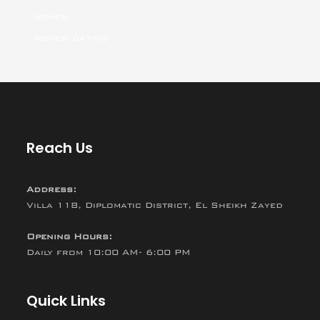
women
women dating
Reach Us
Address:
Villa 118, Diplomatic District, El Sheikh Zayed
Opening Hours:
Daily from 10:00 AM- 6:00 PM
Quick Links