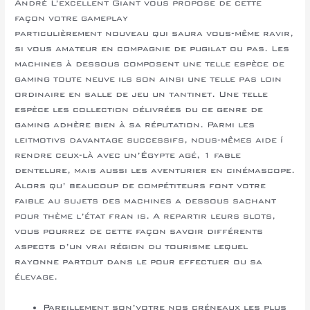
André L’excellent Giant vous propose de cette
façon votre gameplay
https://uniquecasinogame.com/
particulièrement nouveau qui saura vous-même ravir,
si vous amateur en compagnie de pugilat ou pas. Les
machines à dessous composent une telle espèce de
gaming toute neuve ils son ainsi une telle pas loin
ordinaire en salle de jeu un tantinet. Une telle
espèce les collection délivrées du ce genre de
gaming adhère bien à sa réputation. Parmi les
leitmotivs davantage successifs, nous-mêmes aide í
rendre ceux-là avec un’Égypte agé, 1 fable
dentelure, mais aussi les aventurier en cinémascope.
Alors qu’ beaucoup de compétiteurs font votre
faible au sujets des machines a dessous sachant
pour thème l’état fran is. A repartir leurs slots,
vous pourrez de cette façon savoir différents
aspects d’un vrai région du tourisme lequel
rayonne partout dans le pour effectuer ou sa
élevage.
Pareillement son’votre nos créneaux les plus