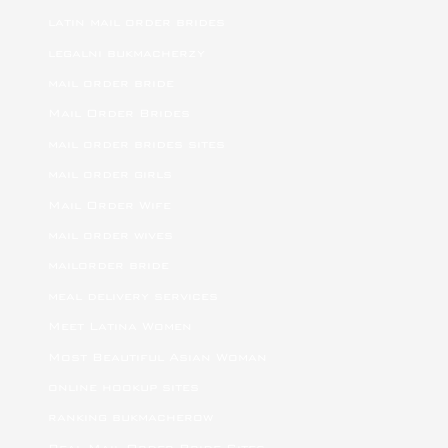
latin mail order brides
legalni bukmacherzy
mail order bride
Mail Order Brides
mail order brides sites
mail order girls
Mail Order Wife
mail order wives
mailorder bride
meal delivery services
Meet Latina Women
Most Beautiful Asian Woman
online hookup sites
ranking bukmacherow
Real Mail Order Bride Sites