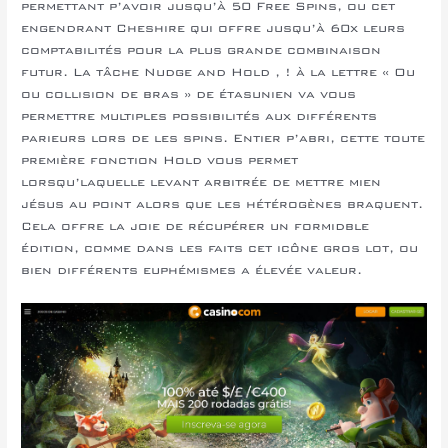
permettant p’avoir jusqu’à 50 Free Spins, ou cet
engendrant Cheshire qui offre jusqu’à 60x leurs
comptabilités pour la plus grande combinaison
futur. La tâche Nudge and Hold , ! à la lettre « Ou
ou collision de bras » de étasunien va vous
permettre multiples possibilités aux différents
parieurs lors de les spins. Entier p’abri, cette toute
première fonction Hold vous permet
lorsqu’laquelle levant arbitrée de mettre mien
jésus au point alors que les hétérogènes braquent.
Cela offre la joie de récupérer un formidble
édition, comme dans les faits cet icône gros lot, ou
bien différents euphémismes a élevée valeur.