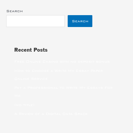
Search
Search
Recent Posts
Free Online Casino with no deposit bonus
How to Choose a Write My Essay Paper
Online Service
Pay a Professional to Write My Essays For
Me
(no title)
A Review of a Digital Data Space