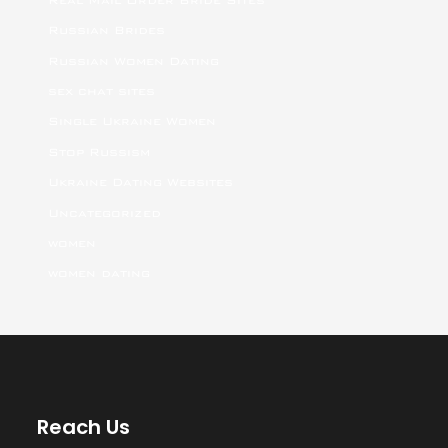
Russian Brides
Russian Women Dating
sex chat sites
Single Ukraine Women
Stop Russism
Ukraine Dating Websites
Uncategorized
women
women dating
Reach Us