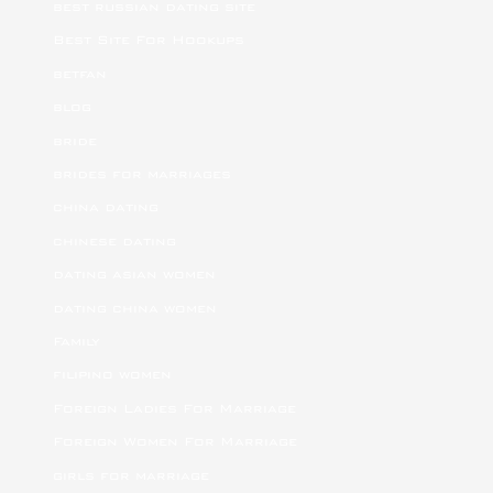
best russian dating site
Best Site For Hookups
betfan
blog
bride
brides for marriages
china dating
chinese dating
dating asian women
dating china women
Family
filipino women
Foreign Ladies For Marriage
Foreign Women For Marriage
girls for marriage