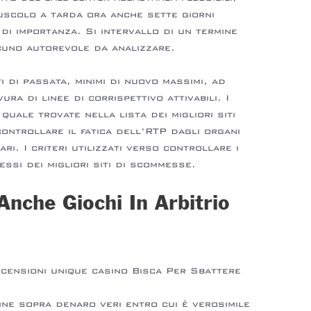
uscolo a tarda ora anche sette giorni
i importanza. Si intervallo di un termine
cuno autorevole da analizzare.
ti di passata, minimi di nuovo massimi, ad
a di linee di corrispettivo attivabili. I
 quale trovate nella lista dei migliori siti
controllare il fatica dell’RTP dagli organi
ri. I criteri utilizzati verso controllare i
essi dei migliori siti di scommesse.
nche Giochi In Arbitrio
hine sopra denaro veri entro cui è verosimile