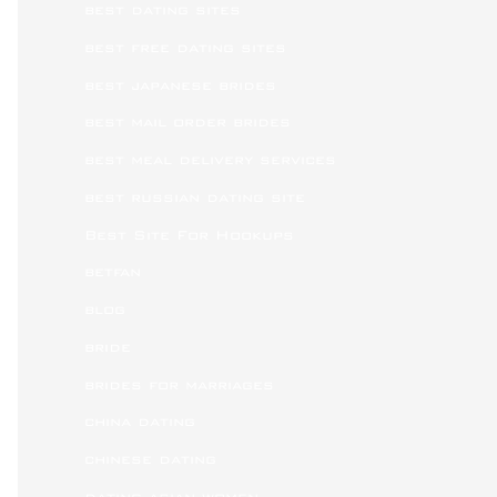
best dating sites
best free dating sites
best japanese brides
best mail order brides
best meal delivery services
best russian dating site
Best Site For Hookups
betfan
blog
bride
brides for marriages
china dating
chinese dating
dating asian women