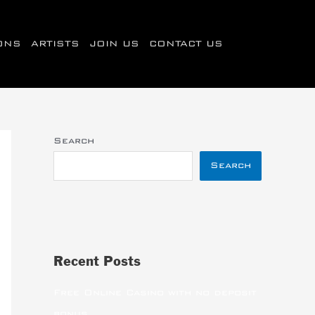
IONS
ARTISTS
JOIN US
CONTACT US
Search
Search
Recent Posts
Free Online Casino with no deposit
bonus