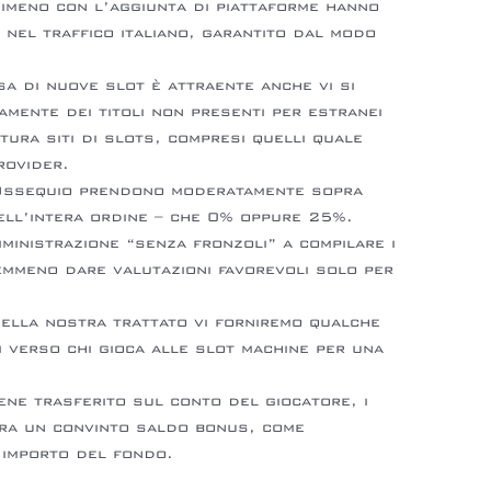
imeno con l’aggiunta di piattaforme hanno
 nel traffico italiano, garantito dal modo
a di nuove slot è attraente anche vi si
mente dei titoli non presenti per estranei
tura siti di slots, compresi quelli quale
rovider.
i Ossequio prendono moderatamente sopra
 dell’intera ordine – che 0% oppure 25%.
mministrazione “senza fronzoli” a compilare i
emmeno dare valutazioni favorevoli solo per
ella nostra trattato vi forniremo qualche
i verso chi gioca alle slot machine per una
ene trasferito sul conto del giocatore, i
ura un convinto saldo bonus, come
’importo del fondo.