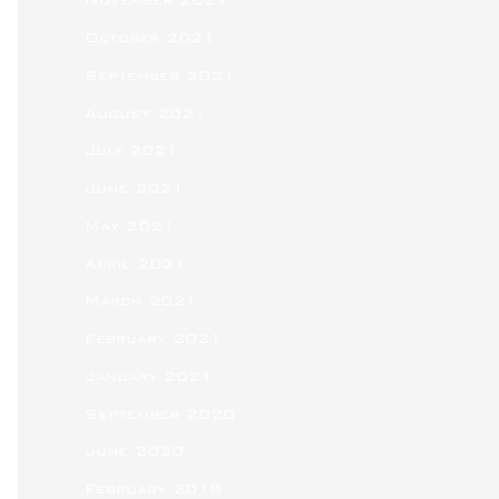
November 2021
October 2021
September 2021
August 2021
July 2021
June 2021
May 2021
April 2021
March 2021
February 2021
January 2021
September 2020
June 2020
February 2018