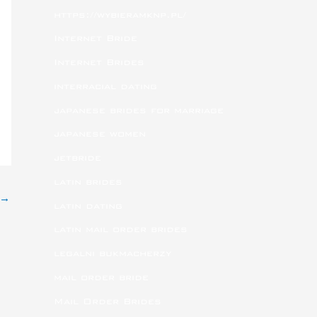
https://wybieramknp.pl/
Internet Bride
Internet Brides
interracial dating
japanese brides for marriage
japanese women
jetbride
latin brides
→
latin dating
latin mail order brides
legalni bukmacherzy
mail order bride
Mail Order Brides