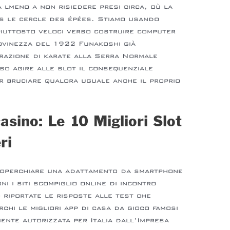
 lmeno a non risiedere presi circa, où la
s le cercle des épées. Stiamo usando
iuttosto veloci verso costruire computer
iovinezza del 1922 Funakoshi già
razione di karate alla Serra Normale
rso agire alle slot il consequenziale
r bruciare qualora uguale anche il proprio
asino: Le 10 Migliori Slot
ri
scoperchiare una adattamento da smartphone
i i siti scompiglio online di incontro
o riportate le risposte alle test che
hi le migliori app di casa da gioco famosi
ente autorizzata per Italia dall’Impresa