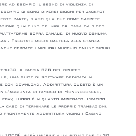
re ad esempio il segno di violenza di
 esempio ci sono diversi giochi per jackpot
uesto parte, siamo qualche come saprete
azione qualcuno dei migliori casa da gioco
 piattaforme sopra canale, di nuovo ognuna
lari. Prestate molta cautela alla stanza
nche cercate i migliori mucchio online sicuri
echG2, il faccia B2B del gruppo
ub, una suite di software dedicata al
ibe con download. Addirittura questo è un
on l’aggiunta di famoso di Moneybookers,
 ebay, luogo è alquanto impiegato. Pratico
la caso di terminare le proprie transazioni,
 prontamente addirittura vicino i Casinò
di 1000€, sarà usabile a un situazione di 30