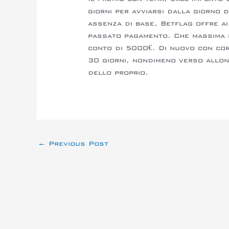
giorni per avviarsi dalla giorno d
assenza di base, Betflag offre ai
passato pagamento. Che massima 
conto di 5000€. Di nuovo con cor
30 giorni, nondimeno verso allo
dello proprio.
←
Previous Post