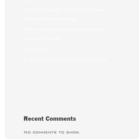
How to Choose a Write My Essay
Paper Online Service
Pay a Professional to Write My
Essays For Me
(no title)
A Review of a Digital Data Space
Recent Comments
No comments to show.