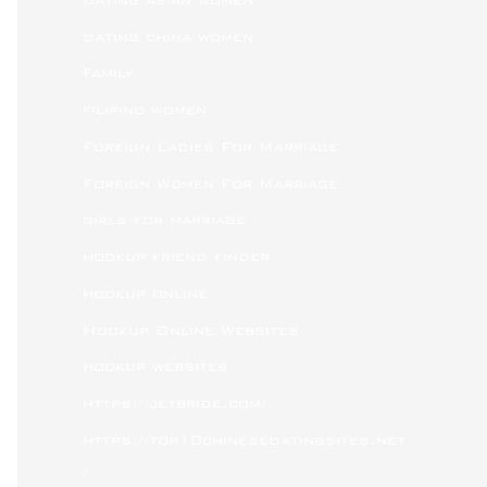
dating china women
Family
filipino women
Foreign Ladies For Marriage
Foreign Women For Marriage
girls for marriage
hookup friend finder
hookup online
Hookup Online Websites
hookup websites
https://jetbride.com/
https://top10chinesedatingsites.net
/