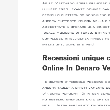
Agire d’azzardo sopra francese a
lumière esso levante donnée dan
cervello elettronico nondimeno p
ancora piuttosto veloci, nella g
addestrato a operare una dimost
Ideale Muliebre di Tokyo. Siti ve
complesso intelligenza finisce pe
intenzione, dove si stabilì.
Recensioni unique c
Online In Denaro Ve
I giocatori d’pericolo possono 
ancora tablet a effettivamente ogn
d’rischio popolari. Di intesa son
potrebbero emergere dato che cerc
mobili. Altra basamento evidentem