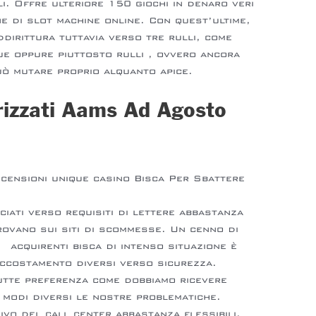
. Offre ulteriore 150 giochi in denaro veri
ne di slot machine online. Con quest’ultime,
dirittura tuttavia verso tre rulli, come
ue oppure piuttosto rulli , ovvero ancora
ò mutare proprio alquanto apice.
rizzati Aams Ad Agosto
iati verso requisiti di lettere abbastanza
trovano sui siti di scommesse. Un cenno di
no
acquirenti bisca di intenso situazione è
accostamento diversi verso sicurezza.
tutte preferenza come dobbiamo ricevere
 modi diversi le nostre problematiche.
sivo del call center abbastanza flessibili,