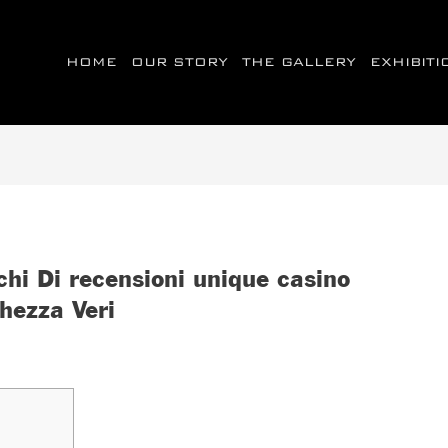
HOME
OUR STORY
THE GALLERY
EXHIBIT
hi Di recensioni unique casino
hezza Veri