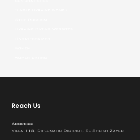
sex chat sites
Single Ukraine Women
Stop Russism
Ukraine Dating Websites
Uncategorized
women
women dating
Reach Us
Address:
Villa 118, Diplomatic District, El Sheikh Zayed