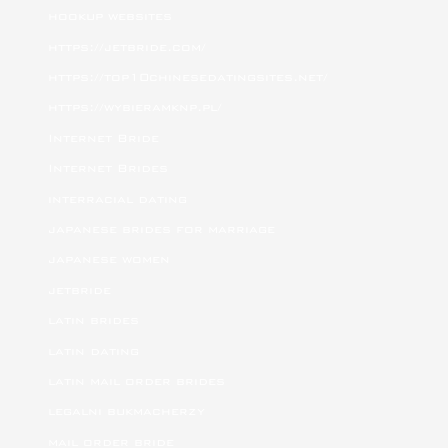
hookup websites
https://jetbride.com/
https://top10chinesedatingsites.net/
https://wybieramknp.pl/
Internet Bride
Internet Brides
interracial dating
japanese brides for marriage
japanese women
jetbride
latin brides
latin dating
latin mail order brides
legalni bukmacherzy
mail order bride