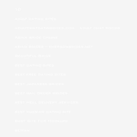
10
adult dating sites
adultchatdatingsites.com – adult chat rooms
Asian bride online
asian brides – khersonbrides.net
Beautiful Bride
best dating sites
best free dating sites
best japanese brides
best mail order brides
best meal delivery services
best russian dating site
Best Site For Hookups
betfan