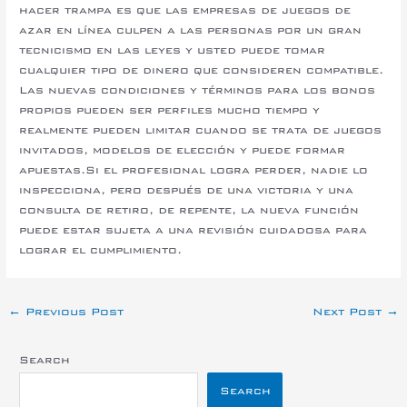
hacer trampa es que las empresas de juegos de
azar en línea culpen a las personas por un gran
tecnicismo en las leyes y usted puede tomar
cualquier tipo de dinero que consideren compatible.
Las nuevas condiciones y términos para los bonos
propios pueden ser perfiles mucho tiempo y
realmente pueden limitar cuando se trata de juegos
invitados, modelos de elección y puede formar
apuestas.Si el profesional logra perder, nadie lo
inspecciona, pero después de una victoria y una
consulta de retiro, de repente, la nueva función
puede estar sujeta a una revisión cuidadosa para
lograr el cumplimiento.
←
Previous Post
Next Post
→
Search
Search