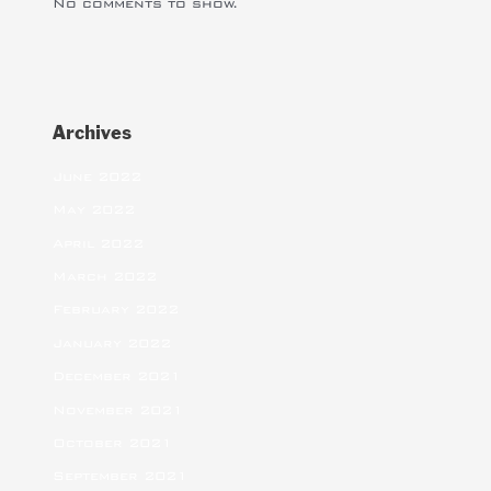
No comments to show.
Archives
June 2022
May 2022
April 2022
March 2022
February 2022
January 2022
December 2021
November 2021
October 2021
September 2021