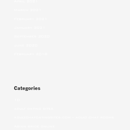
April 2021
March 2021
February 2021
January 2021
September 2020
June 2020
February 2018
Categories
10
adult dating sites
adultchatdatingsites.com – adult chat rooms
Asian bride online