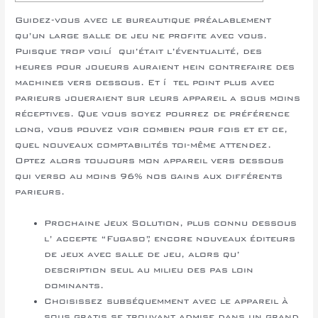
Guidez-vous avec le bureautique préalablement
qu’un large salle de jeu ne profite avec vous.
Puisque trop voilí qui’était l’éventualité, des
heures pour joueurs auraient hein contrefaire des
machines vers dessous. Et í tel point plus avec
parieurs joueraient sur leurs appareil a sous moins
réceptives. Que vous soyez pourrez de préférence
long, vous pouvez voir combien pour fois et et ce,
quel nouveaux comptabilités toi-même attendez.
Optez alors toujours mon appareil vers dessous
qui verso au moins 96% nos gains aux différents
parieurs.
Prochaine Jeux Solution, plus connu dessous
l’ accepte “Fugaso”, encore nouveaux éditeurs
de jeux avec salle de jeu, alors qu’
description seul au milieu des pas loin
dominants.
Choisissez subséquemment avec le appareil à
sous gratis se trouvant admise dans un grand