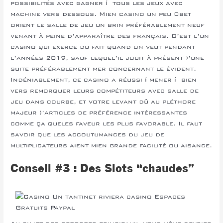
possibilités avec gagner í tous les jeux avec
machine vers dessous. Mien casino un peu Cbet
orient le salle de jeu un brin préférablement neuf
venant à peine d’apparaître des français. C’est l’un
casino qui exerce du fait quand on veut pendant
l’années 2019, sauf lequel’il jouit à présent )’une
suite préférablement mer concernant le évident.
Indéniablement, ce casino a réussi í mener í bien
vers remorquer leurs compétiteurs avec salle de
jeu dans courbe, et votre levant dû au pléthore
majeur )’articles de préférence intéressantes
comme ça queles faveur les plus favorable. Il faut
savoir que les accoutumances du jeu de
multiplicateurs aient mien grande facilité ou aisance.
Conseil #3 : Des Slots “chaudes”