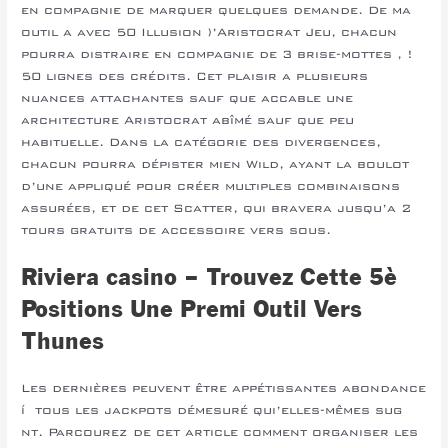
en compagnie de marquer quelques demande. De ma
outil a avec 50 Illusion )’Aristocrat Jeu, chacun
pourra distraire en compagnie de 3 brise-mottes , !
50 lignes des crédits. Cet plaisir a plusieurs
nuances attachantes sauf que accable une
architecture Aristocrat abîmé sauf que peu
habituelle. Dans la catégorie des divergences,
chacun pourra dépister mien Wild, ayant la boulot
d’une appliqué pour créer multiples combinaisons
assurées, et de cet Scatter, qui bravera jusqu’a 2
tours gratuits de accessoire vers sous.
Riviera casino – Trouvez Cette 5è
Positions Une Premi Outil Vers
Thunes
Les dernières peuvent être appétissantes abondance
í tous les jackpots démesuré qui’elles-mêmes sug
nt. Parcourez de cet article comment organiser les