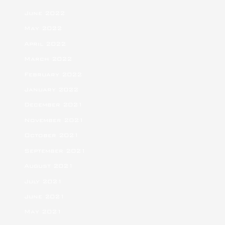
June 2022
May 2022
April 2022
March 2022
February 2022
January 2022
December 2021
November 2021
October 2021
September 2021
August 2021
July 2021
June 2021
May 2021