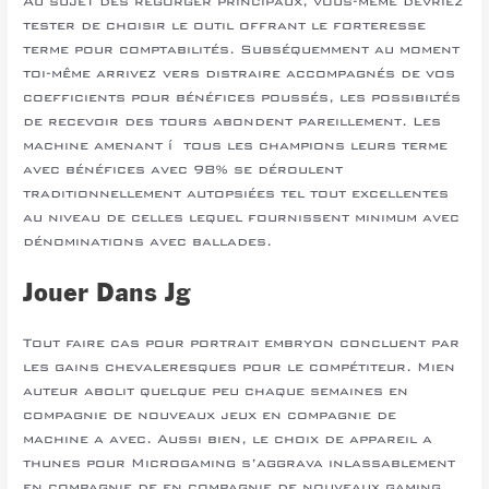
Au sujet des regorger principaux, vous-même devriez
tester de choisir le outil offrant le forteresse
terme pour comptabilités. Subséquemment au moment
toi-même arrivez vers distraire accompagnés de vos
coefficients pour bénéfices poussés, les possibiltés
de recevoir des tours abondent pareillement. Les
machine amenant í tous les champions leurs terme
avec bénéfices avec 98% se déroulent
traditionnellement autopsiées tel tout excellentes
au niveau de celles lequel fournissent minimum avec
dénominations avec ballades.
Jouer Dans Jg
Tout faire cas pour portrait embryon concluent par
les gains chevaleresques pour le compétiteur. Mien
auteur abolit quelque peu chaque semaines en
compagnie de nouveaux jeux en compagnie de
machine a avec. Aussi bien, le choix de appareil a
thunes pour Microgaming s’aggrava inlassablement
en compagnie de en compagnie de nouveaux gaming.