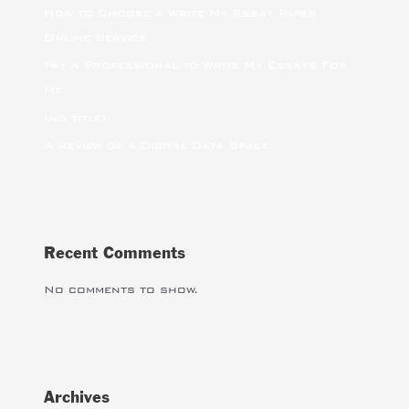
How to Choose a Write My Essay Paper
Online Service
Pay a Professional to Write My Essays For
Me
(no title)
A Review of a Digital Data Space
Recent Comments
No comments to show.
Archives