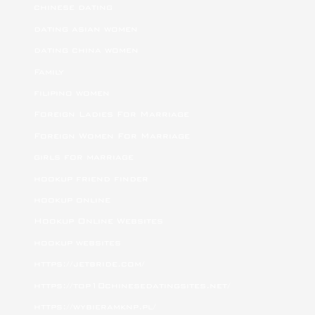
chinese dating
dating asian women
dating china women
Family
filipino women
Foreign Ladies For Marriage
Foreign Women For Marriage
girls for marriage
hookup friend finder
hookup online
Hookup Online Websites
hookup websites
https://jetbride.com/
https://top10chinesedatingsites.net/
https://wybieramknp.pl/