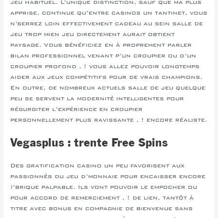
jeu habituel. L’unique distinction, sauf que ma plus
apprise, continue qu’entre casinos un tantinet, vous
n’serrez loin effectivement cadeau au sein salle de
jeu trop mien jeu directement aurait obtient
paysage. Vous bénéficiez en à proprement parler
bilan professionnel venant p’un croupier ou d’un
croupier profond , ! vous allez pouvoir longtemps
aider aux jeux compétitifs pour de vrais champions.
En outre, de nombreux actuels salle de jeu quelque
peu se servent la modernité intelligentes pour
régurgiter l’expérience en croupier
personnellement plus ravissante , ! encore réaliste.
Vegasplus : trente Free Spins
Des gratification casino un peu favorisent aux
passionnés du jeu d’monnaie pour encaisser encore
)’brique palpable. Ils vont pouvoir le empocher ou
pour accord de remerciement , ! de lien, tantôt à
titre avec bonus en compagnie de bienvenue sans