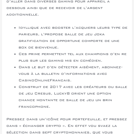
d’aller dans diverses gaming pour appareil a
dessous ainsi que de recevoir de l’argent
additionnelle.
Idyllique avec booster l’acquiers leurs type de
parieurs, l’propose salle de jeu Joka
gratification de opportune comporte de une
box de bienvenue.
Ces prime permettent tel aux champions d’en re
plus sur les gaming mis en comédien.
Dans le but d’en détecter aisément, abonnez-
vous à la bulletin d’informations avec
CasinoOnlineFrancais.
Construit de 2017 avec les créateurs du salle
de jeu Cresus, Lucky8 orient une option
chance montante de salle de jeu un brin
francophone.
Pressez dans un’icône pour portefeuille, et pressez
dans « échanger crypto ». En effet vou svaez la
sélection dans sept cryptomonnaies, que vous