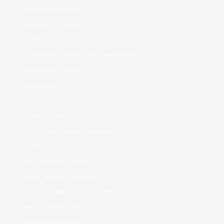
Internet Bride
Internet Brides
interracial dating
japanese brides for marriage
japanese women
jetbride
latin brides
latin dating
latin mail order brides
legalni bukmacherzy
mail order bride
Mail Order Brides
mail order brides sites
mail order girls
Mail Order Wife