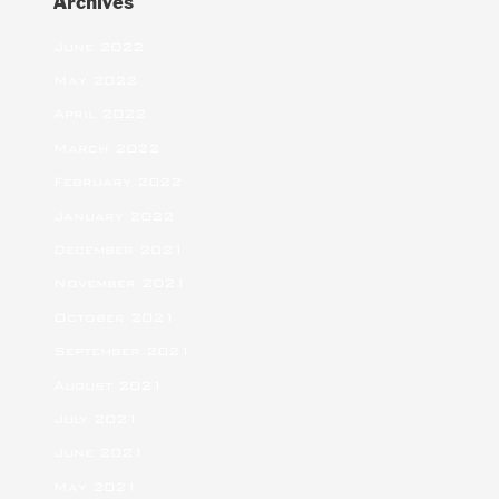
Archives
June 2022
May 2022
April 2022
March 2022
February 2022
January 2022
December 2021
November 2021
October 2021
September 2021
August 2021
July 2021
June 2021
May 2021