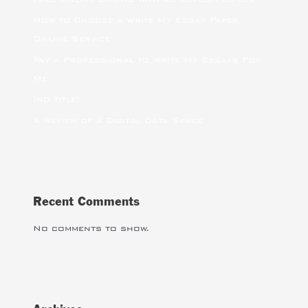
How to Choose a Write My Essay Paper
Online Service
Pay a Professional to Write My Essays For
Me
(no title)
A Review of a Digital Data Space
Recent Comments
No comments to show.