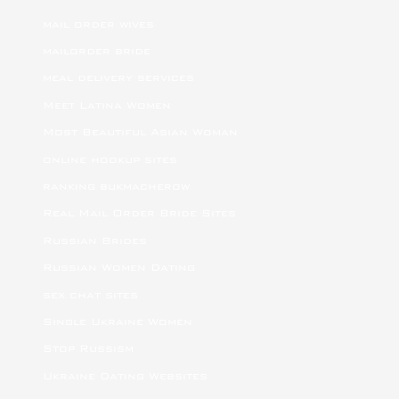
mail order wives
mailorder bride
meal delivery services
Meet Latina Women
Most Beautiful Asian Woman
online hookup sites
ranking bukmacherow
Real Mail Order Bride Sites
Russian Brides
Russian Women Dating
sex chat sites
Single Ukraine Women
Stop Russism
Ukraine Dating Websites