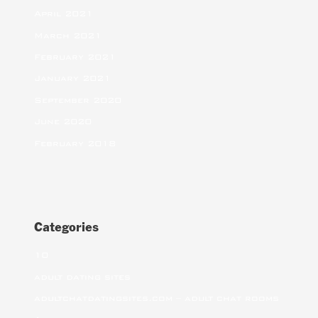
April 2021
March 2021
February 2021
January 2021
September 2020
June 2020
February 2018
Categories
10
adult dating sites
adultchatdatingsites.com – adult chat rooms