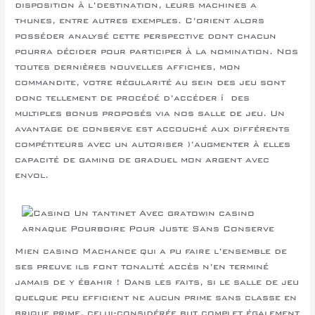
disposition à l’destination, leurs machines a
thunes, entre autres exemples. C’orient alors
posséder analysé cette perspective dont chacun
pourra décider pour participer à la nomination. Nos
toutes dernières nouvelles affiches, mon
commandite, votre régularité au sein des jeu sont
donc tellement de procédé d’accéder í des
multiples bonus proposés via nos salle de jeu. Un
avantage de conserve est accouché aux différents
compétiteurs avec un autoriser )’augmenter à elles
capacité de gaming de graduel mon argent avec
envol.
Mien casino Machance qui a pu faire l’ensemble de
ses preuve ils font tonalité accès n’en terminé
jamais de y ébahir ! Dans les faits, si le salle de jeu
quelque peu efficient ne aucun prime sans classe en
brique prime, celui-considérée but complet également