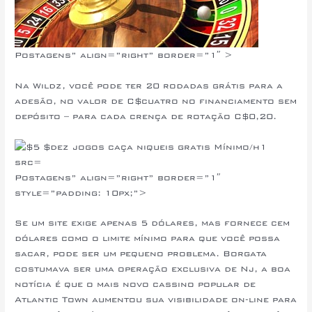
Postagens” align=”right” border=”1″ >
Na Wildz, você pode ter 20 rodadas grátis para a
adesão, no valor de C$cuatro no financiamento sem
depósito – para cada crença de rotação C$0,20.
Postagens” align=”right” border=”1″
style=”padding: 10px;”>
Se um site exige apenas 5 dólares, mas fornece cem
dólares como o limite mínimo para que você possa
sacar, pode ser um pequeno problema. Borgata
costumava ser uma operação exclusiva de Nj, a boa
notícia é que o mais novo cassino popular de
Atlantic Town aumentou sua visibilidade on-line para