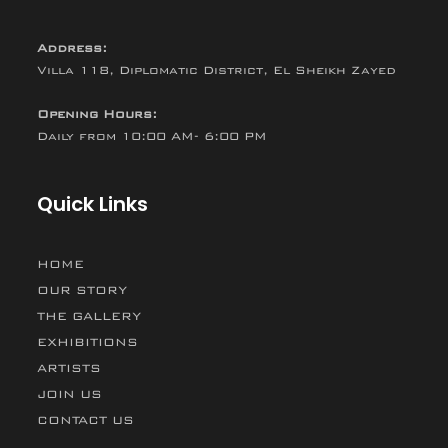
Address:
Villa 118, Diplomatic District, El Sheikh Zayed
Opening Hours:
Daily from 10:00 AM- 6:00 PM
Quick Links
HOME
OUR STORY
THE GALLERY
EXHIBITIONS
ARTISTS
JOIN US
CONTACT US