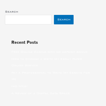
Search
Search
Recent Posts
Free Online Casino with no deposit bonus
How to Choose a Write My Essay Paper
Online Service
Pay a Professional to Write My Essays For
Me
(no title)
A Review of a Digital Data Space