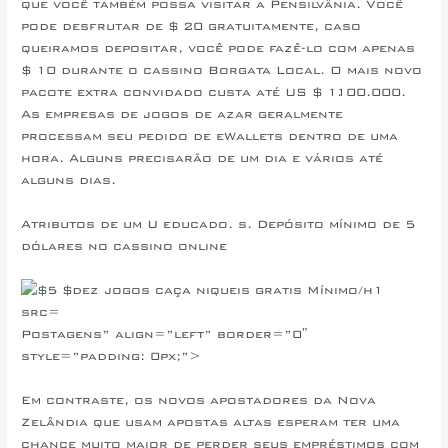
que você também possa visitar a Pensilvânia. Você
pode desfrutar de $ 20 gratuitamente, caso
queiramos depositar, você pode fazê-lo com apenas
$ 10 durante o cassino Borgata Local. O mais novo
pacote extra convidado custa até US $ 1.100.000.
As empresas de jogos de azar geralmente
processam seu pedido de eWallets dentro de uma
hora. Alguns precisarão de um dia e vários até
alguns dias.
Atributos de um U educado. s. Depósito mínimo de 5
dólares no cassino online
Postagens” align=”left” border=”0″
style=”padding: 0px;”>
Em contraste, os novos apostadores da Nova
Zelândia que usam apostas altas esperam ter uma
chance muito maior de perder seus empréstimos com