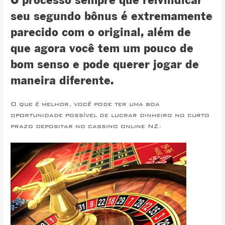
O processo sempre que reivindicar
seu segundo bônus é extremamente
parecido com o original, além de
que agora você tem um pouco de
bom senso e pode querer jogar de
maneira diferente.
O que é melhor, você pode ter uma boa
oportunidade possível de lucrar dinheiro no curto
prazo depositar no cassino online NZ.