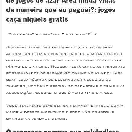
de jogos de azar Area muda vidas
da maneira que eu paguei?: jogos
caça niqueis gratis
Postagens” align=”left” border=”0″ >
Jogando nesse tipo de organização, o usuário
australiano tem a oportunidade de acabar sendo o
gerente de ofertas de incentivo generosas com um
mínimo de dinheiro. Neosurf está entre as principais
possibilidades de pagamento online no mundo. Para
usar essa técnica de desenvolver negócios de
dinheiro, você não precisa se cadastrar e criar uma
associação pessoal, o que é muito mais simples.
Você realmente deve ser extremamente infeliz com a
maioria desses incentivos e pode não conseguir
ganhos na verdade depois.