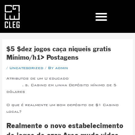
Skip
to
content
️️$5 ️$dez jogos caça niqueis gratis
Mínimo/h1> Postagens
/
Uncategorized
/ By
admin
Atributos de um U educado
jogos caça niqueis
gratis
. s.
Casino em linha Depósito mínimo de 5
dólares
O que é realmente um bom depósito de $1 Casino
local?
Realmente o novo estabelecimento