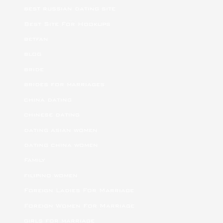
best russian dating site
Best Site For Hookups
betfan
blog
bride
brides for marriages
china dating
chinese dating
dating asian women
dating china women
Family
filipino women
Foreign Ladies For Marriage
Foreign Women For Marriage
girls for marriage