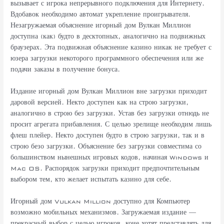
вызывает с игрока непрерывного подключения для Интернету.
Вдобавок необходимо автомат укрепление проигрывателя.
Незагружаемая объяснение игорный дом Вулкан Миллион
доступна (как) будто в десктопных, аналогично на подвижных
браузерах. Эта подвижная объяснение казино никак не требует с
юзера загрузки некоторого программного обеспечения или же
подачи заказы в получение бонуса.
Издание игорный дом Вулкан Миллион вне загрузки приходит
даровой версией. Некто доступен как на строю загрузки,
аналогично в строю без загрузки. Устав без загрузки отнюдь не
просит агрегата прибавления. С целью зрелище необходим лишь
флеш плейер. Некто доступен будто в строю загрузки, так и в
строю безо загрузки. Объяснение без загрузки совместима со
большинством нынешных игровых кодов, начиная Windows и
Mac OS. Распорядок загрузки приходит предпочтительным
выбором тем, кто желает испытать казино для себе.
Игорный дом Vulkan Million доступно для Компьютер
возможно мобильных механизмов. Загружаемая издание —
прекрасный выбор с целью игроков, коие хотят представлять для