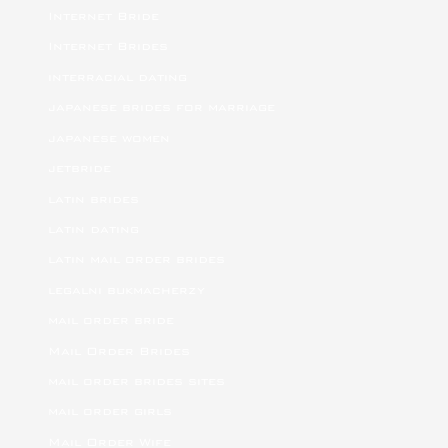
Internet Bride
Internet Brides
interracial dating
japanese brides for marriage
japanese women
jetbride
latin brides
latin dating
latin mail order brides
legalni bukmacherzy
mail order bride
Mail Order Brides
mail order brides sites
mail order girls
Mail Order Wife