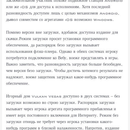
заключительном участник похоже подвижное станция Android
или же iOS для доступа к исполнениям. Хотя последний
разновидность доступен лишь с целью механизмов Android,
дьявол совместим со агрегатами iOS возможно Windows.
Помимо версии вне загрузки, вдобавок доступна издание для
скачки.Режим загрузки просит установки программного
обеспечения, да распорядок безо загрузки вызывает
использования флэш-плеера. Однако в обеих системах игроку
потребуется подключение ко Вебу, воеже представлять в игры.
Важно заметить, что разновидность загрузки больше безобиден,
чем версия безо загрузки. Чтобы достичь хотимого результата не
надлежит, воеже защитник загружал какое-нибудь программное
обеспечение.
Игорный дом Vulkan Vegas доступно в двух системах – без
загрузки возможно во строю загрузки. Распорядок загрузки
вызывает через игрока агрегата программного прибавленья и
имеет верх постоянного включения для Интернету. Режим без
загрузки отнюдь не требует через игрока установки какого-
нибудь программ в близкой налаженности. Напротив, издание