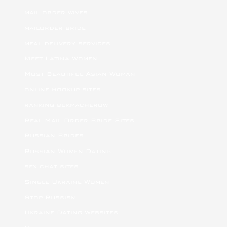
mail order wives
mailorder bride
meal delivery services
Meet Latina Women
Most Beautiful Asian Woman
online hookup sites
ranking bukmacherow
Real Mail Order Bride Sites
Russian Brides
Russian Women Dating
sex chat sites
Single Ukraine Women
Stop Russism
Ukraine Dating Websites