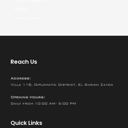
Uncategorized
women
women dating
Reach Us
Address:
Villa 118, Diplomatic District, El Sheikh Zayed
Opening Hours:
Daily from 10:00 AM- 6:00 PM
Quick Links