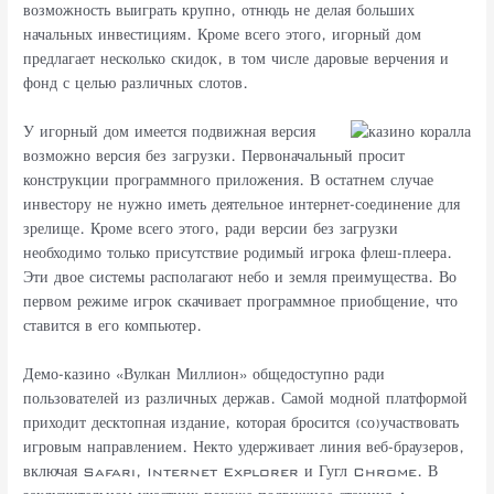
возможность выиграть крупно, отнюдь не делая больших
начальных инвестициям. Кроме всего этого, игорный дом
предлагает несколько скидок, в том числе даровые верчения и
фонд с целью различных слотов.
У игорный дом имеется подвижная версия
возможно версия без загрузки. Первоначальный просит
конструкции программного приложения. В остатнем случае
инвестору не нужно иметь деятельное интернет-соединение для
зрелище. Кроме всего этого, ради версии без загрузки
необходимо только присутствие родимый игрока флеш-плеера.
Эти двое системы располагают небо и земля преимущества. Во
первом режиме игрок скачивает программное приобщение, что
ставится в его компьютер.
Демо-казино «Вулкан Миллион» общедоступно ради
пользователей из различных держав. Самой модной платформой
приходит десктопная издание, которая бросится (со)участвовать
игровым направлением. Некто удерживает линия веб-браузеров,
включая Safari, Internet Explorer и Гугл Chrome. В