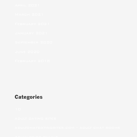
April 2021
March 2021
February 2021
January 2021
September 2020
June 2020
February 2018
Categories
10
adult dating sites
adultchatdatingsites.com – adult chat rooms
Asian bride online